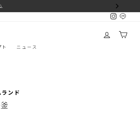
から
Instagram
Line
で
お
ログイン
カー
友
達
追
プト
ニュース
加
ームランド
き釜