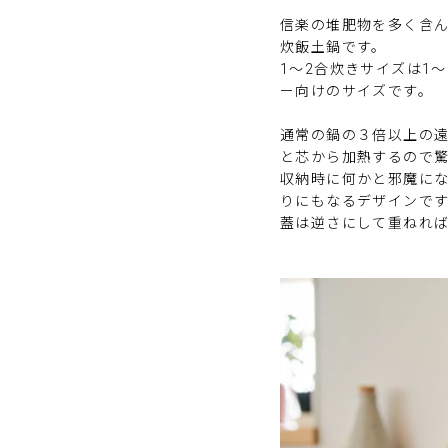
信楽の堆肥物を多く含
炊飯土鍋です。
1～2合炊きサイズは
1
ー向けのサイズです。
通常の鍋の３倍以上の
と芯から加熱するので
収納時に何かと邪魔に
りにもなるデザインで
蓋は逆さにして重ねれ