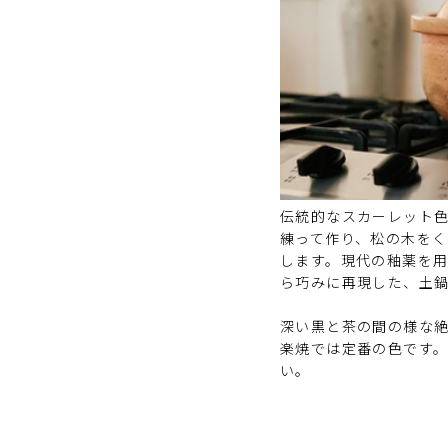
伝統的なスカーレット
練って作り、松の木を
します。現代の
釉薬を
ら巧みに再現した、土
深い黒と茶の間の様な
楽焼では定番の色です
い。