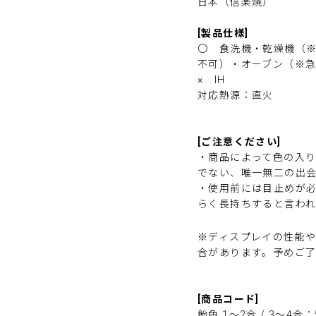
日本（信楽焼）
[製品仕様]
〇 食洗
機・
乾燥機（
不可）・オーブン（※
× IH
対応熱源：直火
[ご注意ください]
・商品によって色の入
でない、唯一無二の出
・使用前には目止めが
らく長持ちすると言わ
※ディスプレイの性能
合があります。予めご
[商品コード]
飴色 1～2合 / 3～4合：59