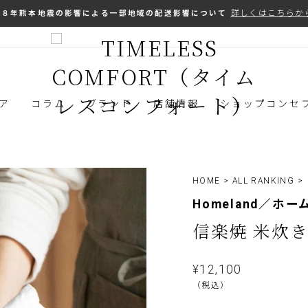
詳しくはこちら
和８年熊本地震の影響による一部地域の配送影響について
ス
ラ
イ
ド
シ
ア
コラム
ブランド
店舗情報
ショップコンセ
ョ
ー
を
止
め
HOME
>
ALL RANKING
>
る
Homeland／ホ
信楽焼 米炊
通
¥12,100
常
（税込）
価