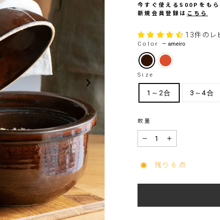
格
今すぐ使える500Pをも
新規会員登録は
こちら
13件のレ
Color
—
ameiro
Size
1～2合
3～4合
数量
−
+
残り 6 点