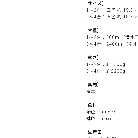
[サイズ]
1～2合：直径 約 15.5 
3～4合：直径 約 18.5 
[容量]
1～2合：900ml（満水
3～4合：2400ml（満
[重さ]
1～2合：約1300g
3～4合：約2200g
[素材]
陶器
[色]
飴色：ameiro
緋色：hiiro
[生産国]