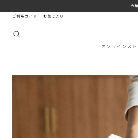
コ
令
ン
ご利用ガイド
お気に入り
テ
ン
ツ
サイトを検索する
に
ス
オンラインスト
キ
ッ
プ
す
る