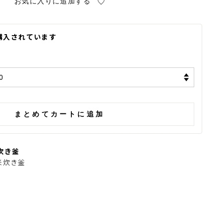
 左から 1～2合 3～4合
購入されています
まとめてカートに追加
米炊き釜
 米炊き釜