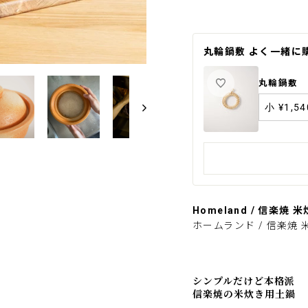
飴色
丸輪鍋敷 よく一緒に
丸輪鍋敷
Homeland / 信楽焼 
ホームランド / 信楽焼
シンプルだけど本格派
信楽焼の米炊き用土鍋