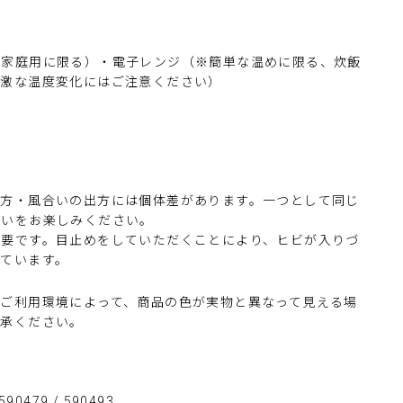
※家庭用に限る）・電子レンジ（※簡単な温めに限る、炊飯
急激な温度変化にはご注意ください）
り方・風合いの出方には個体差があります。
一つとして同じ
会いをお楽しみください。
必要です。目止めをしていただくことにより、ヒビが入りづ
れています。
やご利用環境によって、商品の色が実物と異なって見える場
了承ください。
0479 / 590493