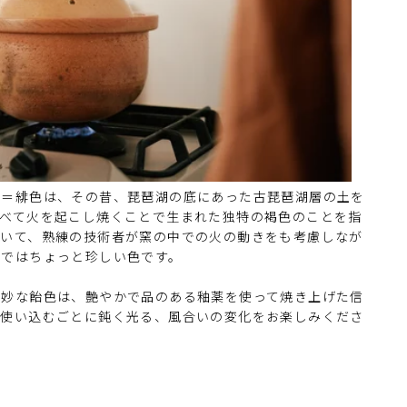
色＝緋色は、その昔、琵琶湖の底にあった古琵琶湖層の土を
くべて火を起こし焼くことで生まれた独特の褐色のことを指
用いて、熟練の技術者が窯の中での火の動きをも考慮しなが
鍋ではちょっと珍しい色です。
絶妙な飴色は、艶やかで品のある釉薬を使って焼き上げた信
。使い込むごとに鈍く光る、風合いの変化をお楽しみくださ