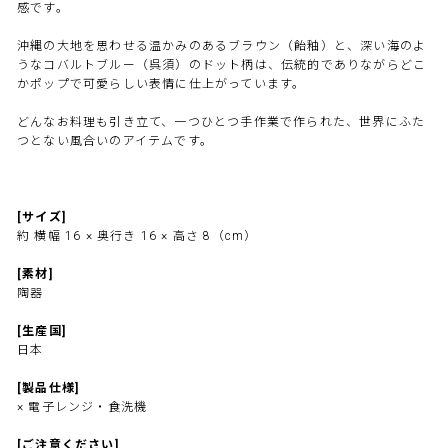
感です。
沖縄の大地を思わせる温かみのあるブラウン（飴釉）と、深い海のよ
うなコバルトブルー（呉須）のドット柄は、伝統的でありながらどこ
かポップで可愛らしい表情に仕上がっています。
どんなお料理も引き立て、一つひとつ手作業で作られた、世界にふた
つとない風合いのアイテムです。
[サイズ]
約 横幅 16 × 奥行き 16 × 高さ 8（cm）
[素材]
陶器
[生産国]
日本
[製品仕様]
× 電子レンジ・食洗機
[ご注意ください]