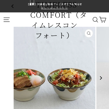
コ
【重要】家具配送無料サービス終了のお知らせ
ン
詳しくはこちらから
ス
テ
ラ
ン
サイトナビゲーション
サイ
イ
ツ
ド
に
シ
ス
ョ
キ
閉
ー
ッ
じ
を
プ
る
止
す
め
る
る