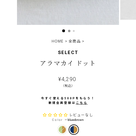
HOME
>
全商品
>
SELECT
アラマカイ ドット
通
¥4,290
常
（税込）
価
格
今すぐ使える500Pをもらう！
新規会員登録は
こちら
レビューなし
Color
—
bluexbrown