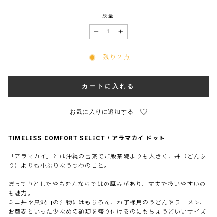
数量
−
+
残り 2 点
カートに入れる
TIMELESS COMFORT SELECT / アラマカイ ドット
「アラマカイ」とは沖縄の言葉でご飯茶碗よりも大きく、丼（どんぶ
り）よりも小ぶりなうつわのこと。
ぽってりとしたやちむんならではの厚みがあり、丈夫で扱いやすいの
も魅力。
ミニ丼や具沢山の汁物にはもちろん、お子様用のうどんやラーメン、
お蕎麦といった少なめの麺類を盛り付けるのにもちょうどいいサイズ