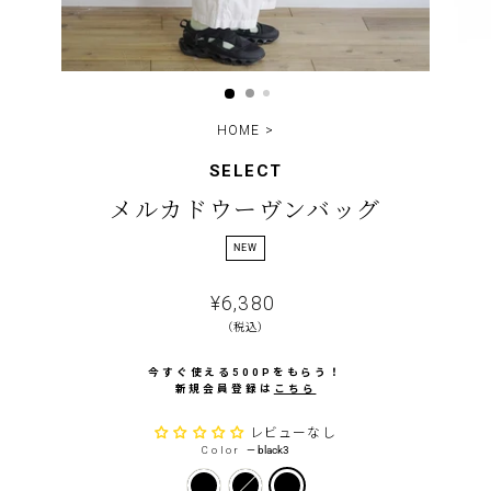
HOME
>
SELECT
メルカドウーヴンバッグ
NEW
通
¥6,380
常
（税込）
価
格
今すぐ使える500Pをもらう！
新規会員登録は
こちら
レビューなし
Color
—
black3