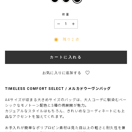
数量
−
+
残り 2 点
カートに入れる
TIMELESS COMFORT SELECT / メルカドウーヴンバッグ
A4サイズが収まる大きめサイズのバッグは、大人コーデに馴染むベー
シックなモノトーン配色と3種の柄展開が魅力。
カジュアルなスタイルはもちろん、きれいめなコーディネートにも上
品なアクセントを加えてくれます。
お手入れが簡単なポリプロピン素材は見た目以上の軽さと耐久性を兼