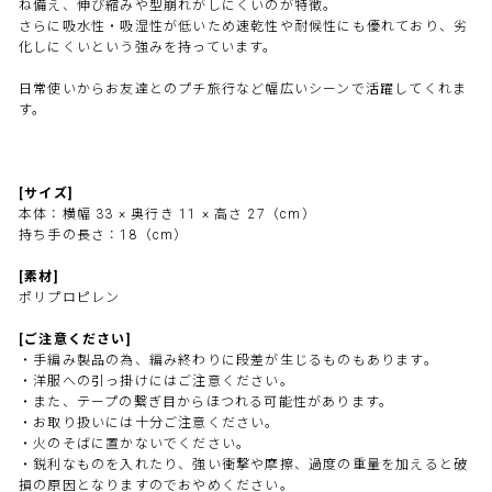
ね備え、伸び縮みや型崩れがしにくいのが特徴。
さらに吸水性・吸湿性が低いため速乾性や耐候性にも優れており、劣
化しにくいという強みを持っています。
日常使いからお友達とのプチ旅行など幅広いシーンで活躍してくれま
す。
[サイズ]
本体：横幅 33 × 奥行き 11 × 高さ 27（cm）
持ち手の長さ：18（cm）
[素材]
ポリプロピレン
[ご注意ください]
・手編み製品の為、編み終わりに段差が生じるものもあります。
・洋服への引っ掛けにはご注意ください。
・また、テープの繋ぎ目からほつれる可能性があります。
・お取り扱いには十分ご注意ください。
・火のそばに置かないでください。
・鋭利なものを入れたり、強い衝撃や摩擦、過度の重量を加えると破
損の原因となりますのでおやめください。