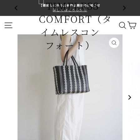
コ
【棚卸しに伴う出荷停止期間のお知らせ
ン
詳しくはこちらから
ス
テ
ラ
ン
サイトナビゲーション
サイ
イ
ツ
ド
に
シ
ス
ョ
キ
閉
ー
ッ
じ
を
プ
る
止
す
め
る
る