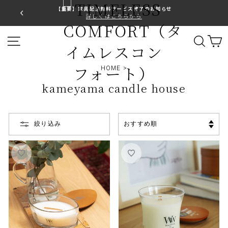
コ
【重要】家具配送無料サービス終了のお知らせ
ン
詳しくはこちらから
ス
テ
ラ
ン
サイトナビゲーション
サイ
イ
ツ
ド
に
シ
ス
HOME
>
ョ
キ
ー
ッ
kameyama candle house
を
プ
止
す
め
る
る
並
絞り込み
び
替
え